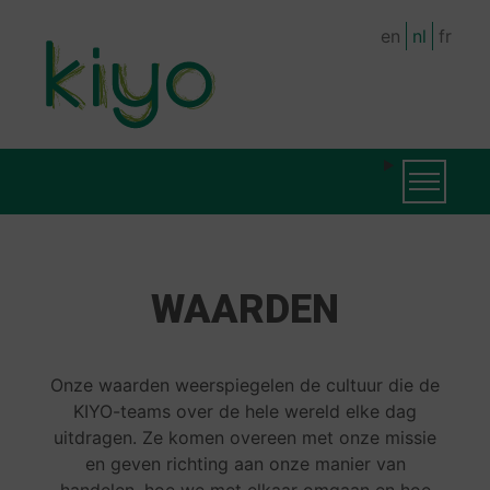
Skip
en
nl
fr
to
main
content
MAIN
MAIN
Toggle na
NAVIGATION
NAVIGATION
(LEVEL
WAARDEN
2)
Onze waarden weerspiegelen de cultuur die de
KIYO-teams over de hele wereld elke dag
uitdragen. Ze komen overeen met onze missie
en geven richting aan onze manier van