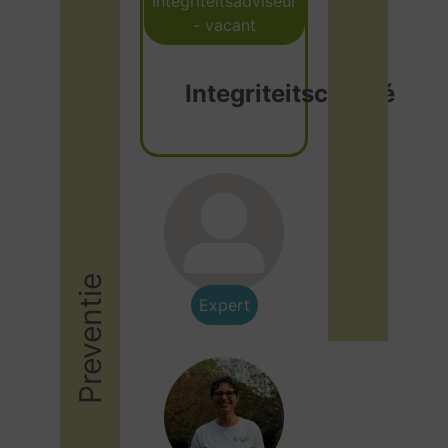
Integriteitsadviseur
- vacant
Integriteitscomité
Preventie
Expert