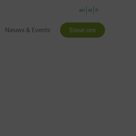
en
nl
fr
Nieuws & Events
Steun ons