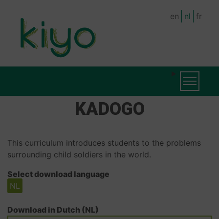
Skip
en
nl
fr
to
main
content
MAIN
MAIN
Toggle na
NAVIGATION
NAVIGATION
KADOGO
(LEVEL
2)
This curriculum introduces students to the problems
surrounding child soldiers in the world.
Select download language
NL
Download in Dutch (NL)