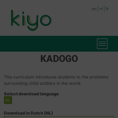
Skip
en
nl
fr
to
main
content
MAIN
MAIN
Toggle na
NAVIGATION
NAVIGATION
KADOGO
(LEVEL
2)
This curriculum introduces students to the problems
surrounding child soldiers in the world.
Select download language
NL
Download in Dutch (NL)