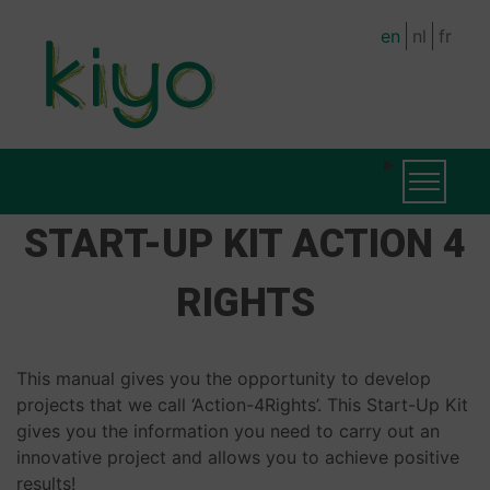
Skip
en
nl
fr
to
main
content
MAIN
MAIN
Toggle na
NAVIGATION
NAVIGATION
START-UP KIT ACTION 4
(LEVEL
RIGHTS
2)
This manual gives you the opportunity to develop
projects that we call ‘Action-4Rights’. This Start-Up Kit
gives you the information you need to carry out an
innovative project and allows you to achieve positive
results!