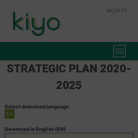
Skip
en
nl
fr
to
main
content
MAIN
Toggle na
NAVIGATION
STRATEGIC PLAN 2020-
2025
Select download language
EN
Download in English (EN)