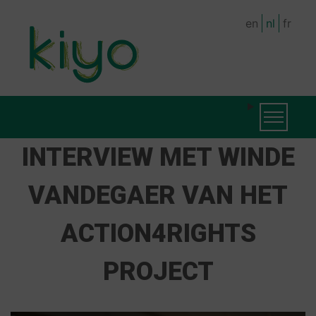
Skip
en
nl
fr
to
main
content
MAIN
Toggle na
NAVIGATION
INTERVIEW MET WINDE
VANDEGAER VAN HET
ACTION4RIGHTS
PROJECT