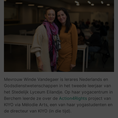
Mevrouw Winde Vandegaer is lerares Nederlands en
Godsdienstwetenschappen in het tweede leerjaar van
het Stedelijk Lyceum Eilandje. Op haar yogacentrum in
Berchem leerde ze over de
Action4Rights
project van
KIYO via Mélodie Arts, een van haar yogastudenten en
de directeur van KIYO (in die tijd).