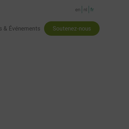
en
nl
fr
s & Événements
Soutenez-nous