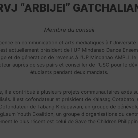
RVJ “ARBIJEI” GATCHALIA
Membre du conseil
licence en communication et arts médiatiques à l'Université
l est actuellement président de l'UP Mindanao Dance Ensemble
inage et de génération de revenus à l'UP Mindanao AMPLI, le
tateur auprès de ses pairs et conseiller de l'USC pour le d
étudiants pendant deux mandats.
, il a contribué à plusieurs projets communautaires axés 
isés. Il est cofondateur et président de Kalasag Cotabato,
 Cofondateur de Tabang Kidapawan, un groupe de bénévoles
igLaum Youth Coalition, un groupe d'organisations du centr
nt le plus récent est celui de Save the Children Philippin