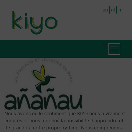
Skip
en
nl
fr
to
main
content
MAIN
MAIN
Toggle na
NAVIGATION
NAVIGATION
(LEVEL
2)
Nous avons eu le sentiment que KIYO nous a vraiment
écoutés et nous a donné la possibilité d'apprendre et
de grandir à notre propre rythme. Nous comprenons