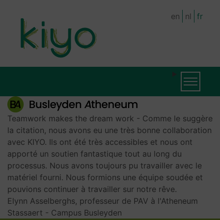
Skip
en
nl
fr
to
main
content
MAIN
Toggle na
NAVIGATION
Teamwork makes the dream work - Comme le suggère
la citation, nous avons eu une très bonne collaboration
avec KIYO. Ils ont été très accessibles et nous ont
apporté un soutien fantastique tout au long du
processus. Nous avons toujours pu travailler avec le
matériel fourni. Nous formions une équipe soudée et
pouvions continuer à travailler sur notre rêve.
Elynn Asselberghs, professeur de PAV à l'Atheneum
Stassaert - Campus Busleyden