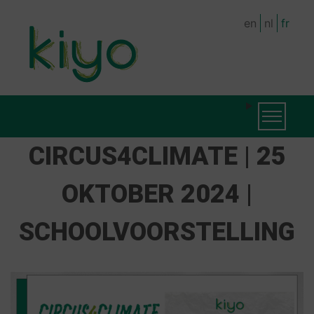
Skip
en
nl
fr
to
main
content
MAIN
Toggle na
NAVIGATION
CIRCUS4CLIMATE | 25
OKTOBER 2024 |
SCHOOLVOORSTELLING