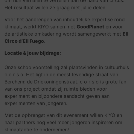
om hun verhalen te vertellen aan de hand van circus.
Het resultaat willen ze graag met jullie delen.
Voor het aanbrengen van inhoudelijke expertise rond
klimaat, werkt KIYO samen met
GoodPlanet
en voor
de artistieke omkadering wordt samengewerkt met
Ell
Circo d’Ell Fuego
.
Locatie & jouw bijdrage:
Onze schoolvoorstelling zal plaatsvinden in cultuurhuis
c o r s o. Het ligt in de meest levendige straat van
Berchem: de Driekoningenstraat. c o r s o is grote fan
van ons project omdat zij ruimte bieden voor
experiment en bijzondere aandacht geven aan
experimenten van jongeren.
Met de opbrengst van dit evenement willen KIYO en
haar partners nog veel meer jongeren inspireren om
klimaatactie te ondernemen!